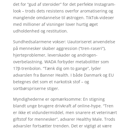
det for “gud af steroider” for det perfekte Instagram-
look – trods dets resistens overfor aromatisering og
manglende omdannelse til østrogen. TikTok-videoer
med millioner af visninger lover hurtig øget
udholdenhed og restitution.
Sundhedsalarmene vokser: Uautoriseret anvendelse
på mennesker skaber aggression (“tren-raseri”),
hjerteproblemer, leverskader og androgen-
overbelastning. WADA forbyder metabolitter som
17β-trenbolon. “Tænk dig om to gange”, lyder
advarslen fra Banner Health. I både Danmark og EU
betegnes det som et narkotisk stof – og
sortbørspriserne stiger.
Myndighederne er opmærksomme: En stigning
blandt unge brugere drivkraft af online-hype. “Tren
er ikke et vidundermiddel, men snarere et veterinært
giftstof for mennesker”, advarer Healthy Male. Trods
advarsler fortsætter trenden. Det er vigtigt at være