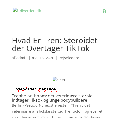
Hvad Er Tren: Steroidet
der Overtager TikTok
af
admin
|
maj 18, 2026
|
Rejselederen
Trenbolon-boom: det veterinære steroid
indtager TikTok og unge bodybuildere
Berlin (Pseudo-Nyhedstjeneste) – “Tren”, det
veterinære anabolske steroid Trenbolon, oplever et
viralt hype på TikTok. Udfordringer som “30-dages