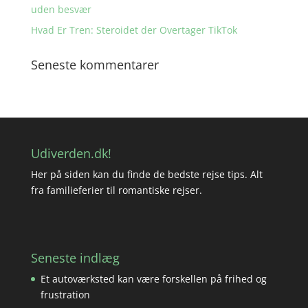
uden besvær
Hvad Er Tren: Steroidet der Overtager TikTok
Seneste kommentarer
Udiverden.dk!
Her på siden kan du finde de bedste rejse tips. Alt
fra familieferier til romantiske rejser.
Seneste indlæg
Et autoværksted kan være forskellen på frihed og
frustration