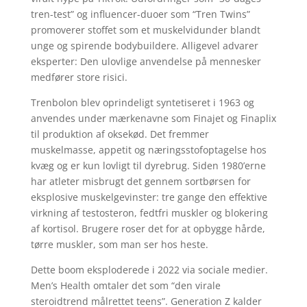
tren-test” og influencer-duoer som “Tren Twins”
promoverer stoffet som et muskelvidunder blandt
unge og spirende bodybuildere. Alligevel advarer
eksperter: Den ulovlige anvendelse på mennesker
medfører store risici.
Trenbolon blev oprindeligt syntetiseret i 1963 og
anvendes under mærkenavne som Finajet og Finaplix
til produktion af oksekød. Det fremmer
muskelmasse, appetit og næringsstofoptagelse hos
kvæg og er kun lovligt til dyrebrug. Siden 1980’erne
har atleter misbrugt det gennem sortbørsen for
eksplosive muskelgevinster: tre gange den effektive
virkning af testosteron, fedtfri muskler og blokering
af kortisol. Brugere roser det for at opbygge hårde,
tørre muskler, som man ser hos heste.
Dette boom eksploderede i 2022 via sociale medier.
Men’s Health omtaler det som “den virale
steroidtrend målrettet teens”. Generation Z kalder