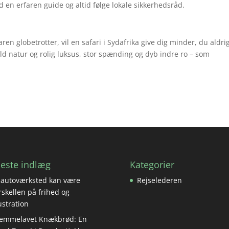
 en erfaren guide og altid følge lokale sikkerhedsråd.
en globetrotter, vil en safari i Sydafrika give dig minder, du aldri
ild natur og rolig luksus, stor spænding og dyb indre ro – som
este indlæg
Kategorier
 autoværksted kan være
Rejselederen
rskellen på frihed og
ustration
emmelavet Knækbrød: En