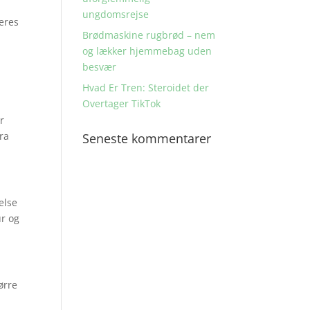
ungdomsrejse
deres
Brødmaskine rugbrød – nem
og lækker hjemmebag uden
besvær
Hvad Er Tren: Steroidet der
Overtager TikTok
r
ra
Seneste kommentarer
else
ur og
ørre