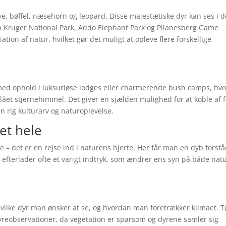
løve, bøffel, næsehorn og leopard. Disse majestætiske dyr kan ses i 
om Kruger National Park, Addo Elephant Park og Pilanesberg Game
tion af natur, hvilket gør det muligt at opleve flere forskellige
ed ophold i luksuriøse lodges eller charmerende bush camps, hvo
lået stjernehimmel. Det giver en sjælden mulighed for at koble af f
n rig kulturarv og naturoplevelse.
et hele
ie – det er en rejse ind i naturens hjerte. Her får man en dyb forstå
efterlader ofte et varigt indtryk, som ændrer ens syn på både nat
hvilke dyr man ønsker at se, og hvordan man foretrækker klimaet. T
dyreobservationer, da vegetation er sparsom og dyrene samler sig