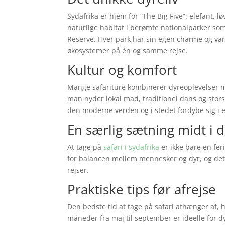
Sydafrika er hjem for “The Big Five”: elefant, 
naturlige habitat i berømte nationalparker s
Reserve. Hver park har sin egen charme og varia
økosystemer på én og samme rejse.
Kultur og komfort
Mange safariture kombinerer dyreoplevelser m
man nyder lokal mad, traditionel dans og stors
den moderne verden og i stedet fordybe sig i e
En særlig sætning midt i d
At tage på
safari i sydafrika
er ikke bare en fer
for balancen mellem mennesker og dyr, og det 
rejser.
Praktiske tips før afrejse
Den bedste tid at tage på safari afhænger af, 
måneder fra maj til september er ideelle for 