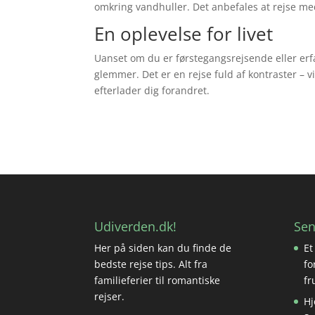
omkring vandhuller. Det anbefales at rejse med
En oplevelse for livet
Uanset om du er førstegangsrejsende eller erfar
glemmer. Det er en rejse fuld af kontraster – v
efterlader dig forandret.
Udiverden.dk!
Sen
Her på siden kan du finde de
Et
bedste rejse tips. Alt fra
fo
familieferier til romantiske
fr
rejser.
Hj